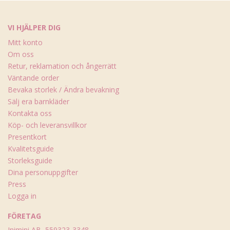
VI HJÄLPER DIG
Mitt konto
Om oss
Retur, reklamation och ångerrätt
Väntande order
Bevaka storlek / Ändra bevakning
Sälj era barnkläder
Kontakta oss
Köp- och leveransvillkor
Presentkort
Kvalitetsguide
Storleksguide
Dina personuppgifter
Press
Logga in
FÖRETAG
Inimini AB, 559323-3348