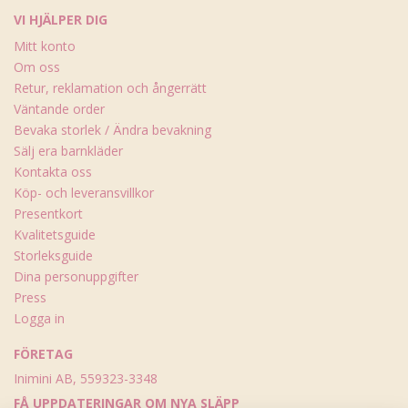
VI HJÄLPER DIG
Mitt konto
Om oss
Retur, reklamation och ångerrätt
Väntande order
Bevaka storlek / Ändra bevakning
Sälj era barnkläder
Kontakta oss
Köp- och leveransvillkor
Presentkort
Kvalitetsguide
Storleksguide
Dina personuppgifter
Press
Logga in
FÖRETAG
Inimini AB, 559323-3348
FÅ UPPDATERINGAR OM NYA SLÄPP