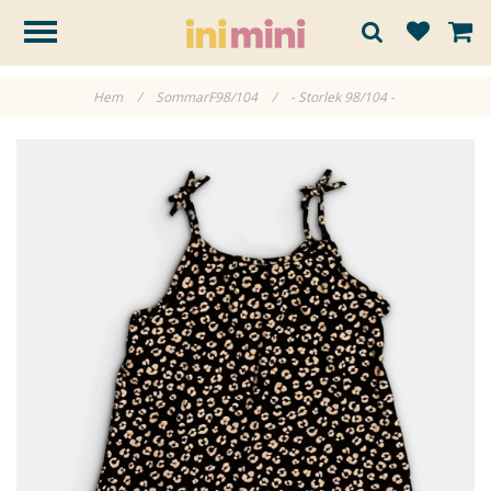
Hem
/
SommarF98/104
/
- Storlek 98/104 -