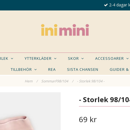
2-4 dagar l
ORLEK
YTTERKLÄDER
SKOR
ACCESSOARER
TILLBEHÖR
REA
SISTA CHANSEN
GUIDER &
Hem
/
SommarF98/104
/
- Storlek 98/104 -
E NÅGON AV DESSA PRODUKTER KAN INTRESSER
- Storlek 98/10
69 kr