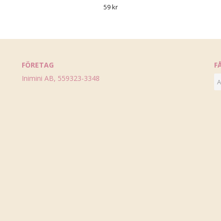
59 kr
FÖRETAG
F
Inimini AB, 559323-3348