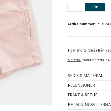
KÖP
Artikelnummer:
P191240
1 par shorts (trikå) från Kap
Material:
Naturmaterial / N
- STORLEK 122/128 -
99 kr
SKICK & MATERIAL
RECENSIONER
FRAKT & RETUR
BETALNINGSALTERNA