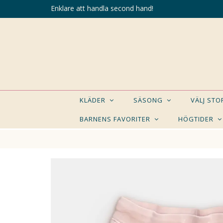
Enklare att handla second hand!
KLÄDER
SÄSONG
VÄLJ ST
BARNENS FAVORITER
HÖGTIDER
KANSK