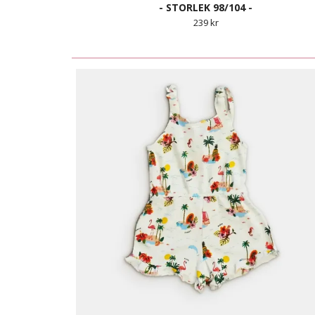
- STORLEK 98/104 -
239 kr