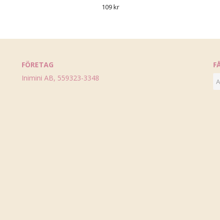
109 kr
FÖRETAG
F
Inimini AB, 559323-3348