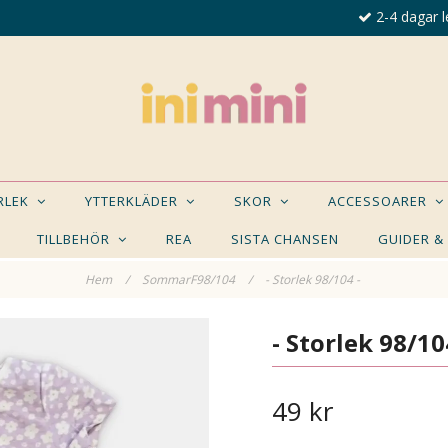
2-4 dagar l
ORLEK
YTTERKLÄDER
SKOR
ACCESSOARER
TILLBEHÖR
REA
SISTA CHANSEN
GUIDER &
Hem
/
SommarF98/104
/
- Storlek 98/104 -
E NÅGON AV DESSA PRODUKTER KAN INTRESSER
- Storlek 98/10
49 kr