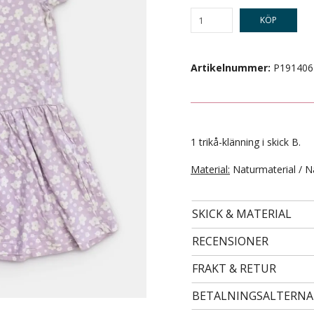
KÖP
Artikelnummer:
P191406
1 trikå-klänning i skick B.
Material:
Naturmaterial / N
- STORLEK 24 -
99 kr
SKICK & MATERIAL
RECENSIONER
FRAKT & RETUR
BETALNINGSALTERNA