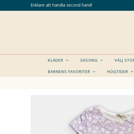
Enklare att handla second hand!
KLÄDER
SÄSONG
VÄLJ ST
BARNENS FAVORITER
HÖGTIDER
KANSK