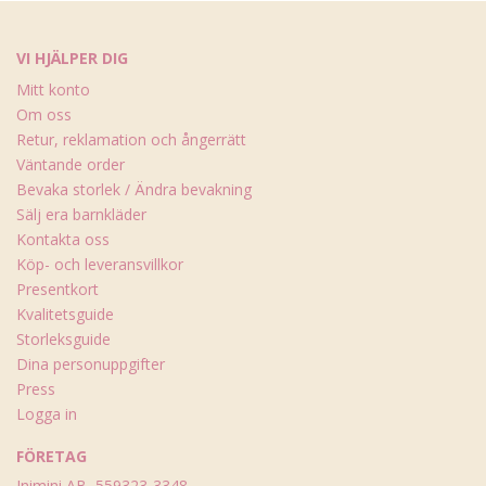
VI HJÄLPER DIG
Mitt konto
Om oss
Retur, reklamation och ångerrätt
Väntande order
Bevaka storlek / Ändra bevakning
Sälj era barnkläder
Kontakta oss
Köp- och leveransvillkor
Presentkort
Kvalitetsguide
Storleksguide
Dina personuppgifter
Press
Logga in
FÖRETAG
Inimini AB, 559323-3348