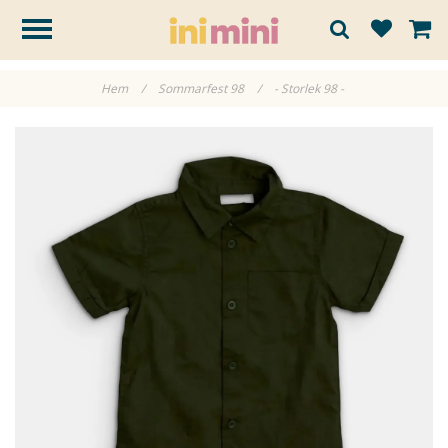
Hem
/
Sommarfest 98
/
- Storlek 98 -