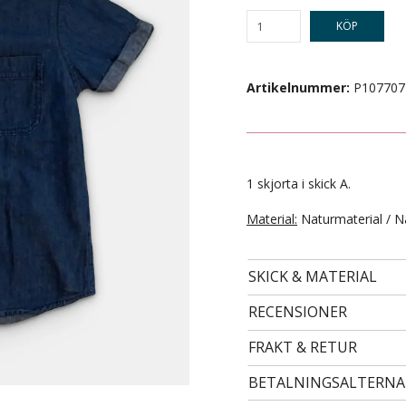
KÖP
Artikelnummer:
P107707
1 skjorta i skick A.
Material:
Naturmaterial / N
- STORLEK 98/104 -
79 kr
SKICK & MATERIAL
RECENSIONER
FRAKT & RETUR
BETALNINGSALTERNA