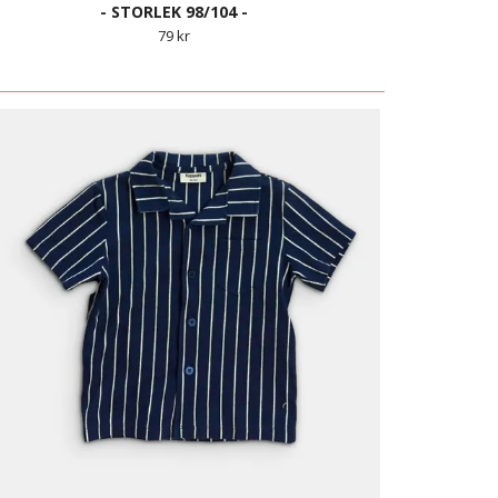
- STORLEK 98/104 -
79 kr