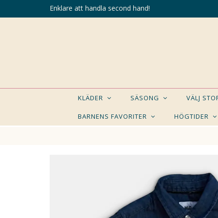
Enklare att handla second hand!
KLÄDER
SÄSONG
VÄLJ ST
BARNENS FAVORITER
HÖGTIDER
KANSK