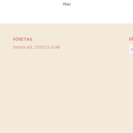
79 kr
FÖRETAG
F
Inimini AB, 559323-3348