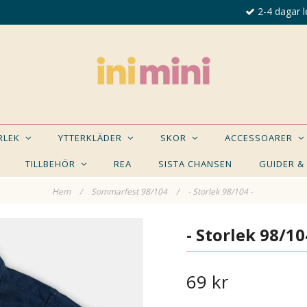
2-4 dagar l
ORLEK
YTTERKLÄDER
SKOR
ACCESSOARER
TILLBEHÖR
REA
SISTA CHANSEN
GUIDER &
Hem
/
Sommarfest 98/104
/
- Storlek 98/104 -
E NÅGON AV DESSA PRODUKTER KAN INTRESSER
- Storlek 98/10
69 kr