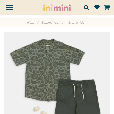
Hem
/
Sommarfest
/
- Storlek 122 -