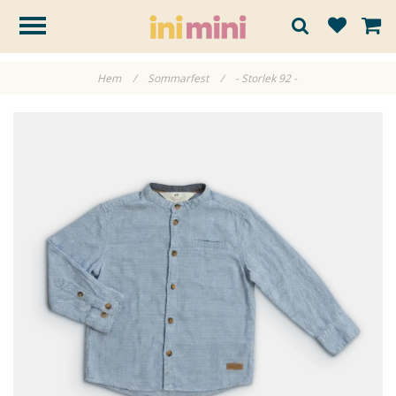
Hem
/
Sommarfest
/
- Storlek 92 -