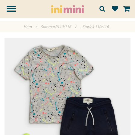
Hem
/
SommarP110/116
/
- Storlek 110/116 -