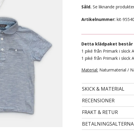
Såld.
Se liknande produkter
Artikelnummer:
kit-9554
Detta klädpaket består 
1 piké från Primark i skick A
1 piké från Primark i skick A
Material:
Naturmaterial / N
- STORLEK 122/128 -
SKICK & MATERIAL
99 kr
RECENSIONER
FRAKT & RETUR
BETALNINGSALTERNA