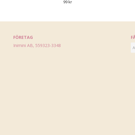
99 kr
FÖRETAG
F
Inimini AB, 559323-3348