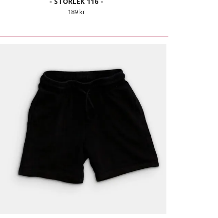
- STORLEK 116 -
189 kr