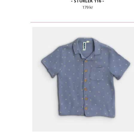
- STORLEK 116 -
179 kr