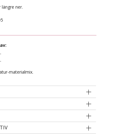
 längre ner.
05
av:
.
.
atur-materialmix.
TIV