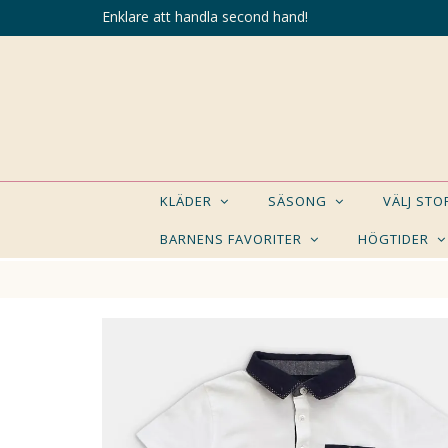
Enklare att handla second hand!
KLÄDER
SÄSONG
VÄLJ ST
BARNENS FAVORITER
HÖGTIDER
KANSK