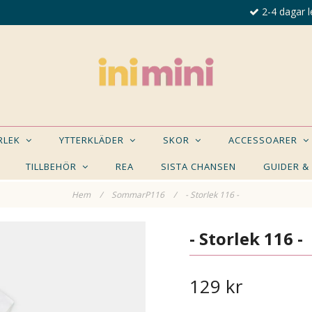
2-4 dagar l
ORLEK
YTTERKLÄDER
SKOR
ACCESSOARER
TILLBEHÖR
REA
SISTA CHANSEN
GUIDER &
Hem
/
SommarP116
/
- Storlek 116 -
E NÅGON AV DESSA PRODUKTER KAN INTRESSER
- Storlek 116 -
129 kr