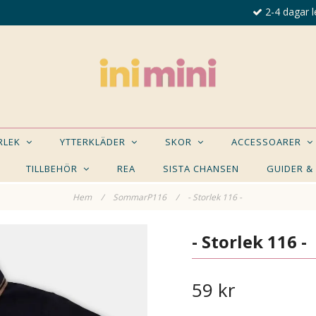
2-4 dagar l
ORLEK
YTTERKLÄDER
SKOR
ACCESSOARER
TILLBEHÖR
REA
SISTA CHANSEN
GUIDER &
Hem
/
SommarP116
/
- Storlek 116 -
E NÅGON AV DESSA PRODUKTER KAN INTRESSER
- Storlek 116 -
59 kr