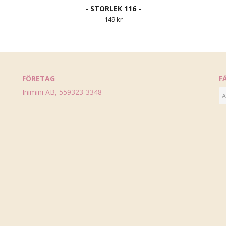
- STORLEK 116 -
149 kr
FÖRETAG
F
Inimini AB, 559323-3348