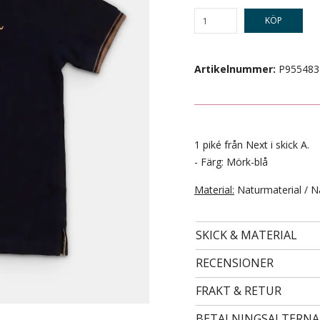
KÖP
Artikelnummer:
P955483
1 piké från Next i skick A.
- Färg: Mörk-blå
Material:
Naturmaterial / N
- STORLEK 98 -
69 kr
SKICK & MATERIAL
RECENSIONER
FRAKT & RETUR
BETALNINGSALTERNA