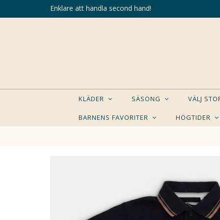
Enklare att handla second hand!
KLÄDER
SÄSONG
VÄLJ ST
BARNENS FAVORITER
HÖGTIDER
KANSK