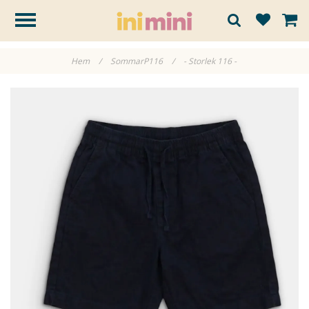
Hem
/
SommarP116
/
- Storlek 116 -