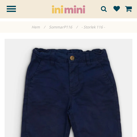
Hem
/
SommarP116
/
- Storlek 116 -