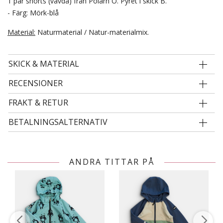
1 par shorts (vävda) från Polarn O. Pyret i skick B.
- Färg: Mörk-blå
Material:
Naturmaterial / Natur-materialmix.
SKICK & MATERIAL
RECENSIONER
FRAKT & RETUR
BETALNINGSALTERNATIV
ANDRA TITTAR PÅ