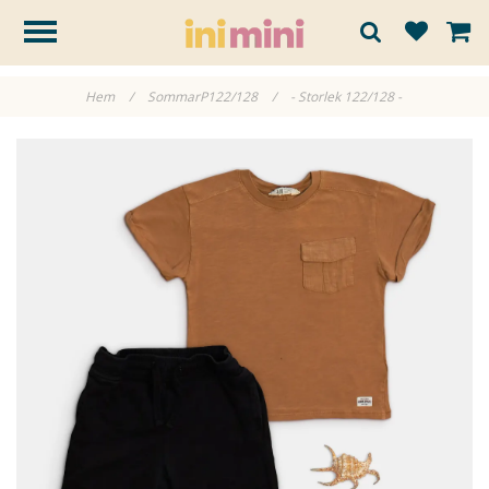
Hem
/
SommarP122/128
/
- Storlek 122/128 -