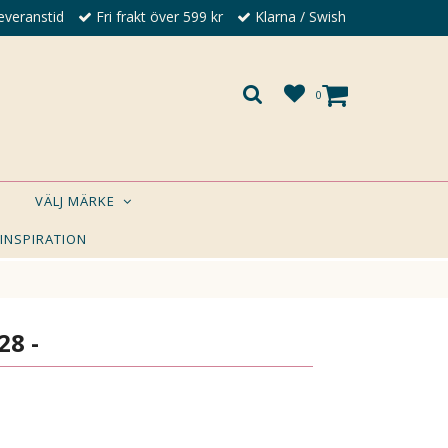
everanstid
Fri frakt över 599 kr
Klarna / Swish
0
VÄLJ MÄRKE
 INSPIRATION
×
A DIG?
28 -