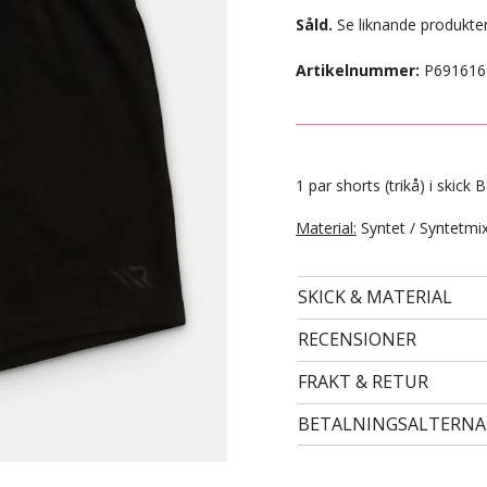
Såld.
Se liknande produkter
Artikelnummer:
P691616
1 par shorts (trikå) i skick B
Material:
Syntet / Syntetmi
SKICK & MATERIAL
- STORLEK 122 -
79 kr
RECENSIONER
FRAKT & RETUR
BETALNINGSALTERNA