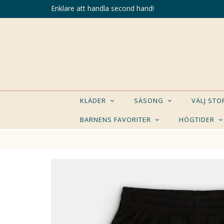
Enklare att handla second hand!
KLÄDER
SÄSONG
VÄLJ ST
BARNENS FAVORITER
HÖGTIDER
KANSK