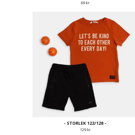
69 kr
- STORLEK 122/128 -
129 kr