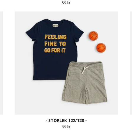
59 kr
- STORLEK 122/128 -
99 kr