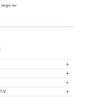
 längre ner.
.
x
TIV