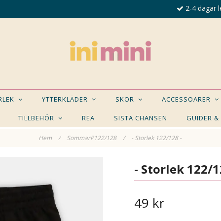
2-4 dagar l
ORLEK
YTTERKLÄDER
SKOR
ACCESSOARER
TILLBEHÖR
REA
SISTA CHANSEN
GUIDER &
Hem
/
SommarP122/128
/
- Storlek 122/128 -
E NÅGON AV DESSA PRODUKTER KAN INTRESSER
- Storlek 122/1
49 kr