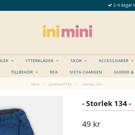
2-4 dagar l
ORLEK
YTTERKLÄDER
SKOR
ACCESSOARER
TILLBEHÖR
REA
SISTA CHANSEN
GUIDER &
Hem
/
SommarP134
/
- Storlek 134 -
E NÅGON AV DESSA PRODUKTER KAN INTRESSER
- Storlek 134 -
49 kr