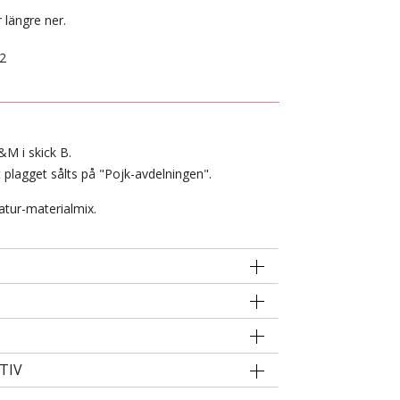
 längre ner.
2
&M i skick B.
 plagget sålts på "Pojk-avdelningen".
atur-materialmix.
TIV