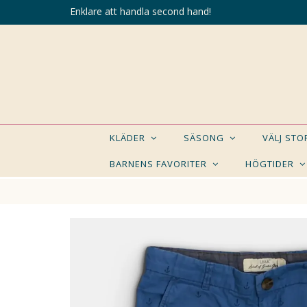
Enklare att handla second hand!
KLÄDER
SÄSONG
VÄLJ ST
BARNENS FAVORITER
HÖGTIDER
KANSK