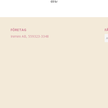
69 kr
FÖRETAG
F
Inimini AB, 559323-3348