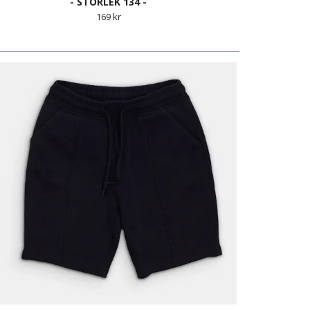
- STORLEK 134 -
169 kr