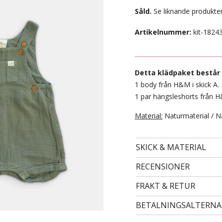
Såld.
Se liknande produkter
Artikelnummer:
kit-1824
Detta klädpaket består 
1 body från H&M i skick A.
1 par hängsleshorts från H&
Material:
Naturmaterial / N
- STORLEK 27 -
SKICK & MATERIAL
79 kr
RECENSIONER
FRAKT & RETUR
BETALNINGSALTERNA