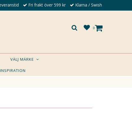
everanstid
Fri frakt över 599 kr
Klarna / Swish
0
VÄLJ MÄRKE
 INSPIRATION
×
A DIG?