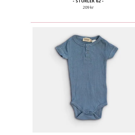
- STORLEK 62 -
209 kr