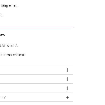
 längre ner.
36
av:
M i skick A.
atur-materialmix.
TIV