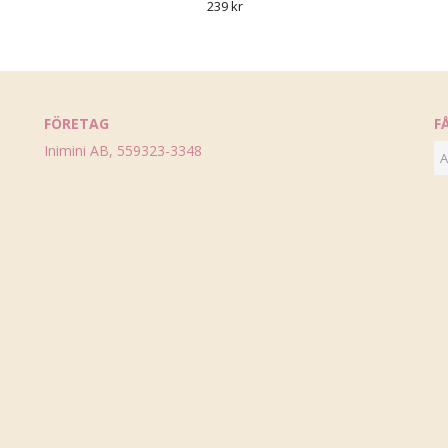
239 kr
FÖRETAG
F
Inimini AB, 559323-3348