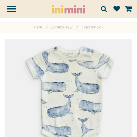
Hem
/
SommarP62
/
- Storlek 62 -