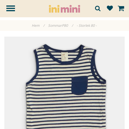
Hem
/
SommarP80
/
- Storlek 80 -