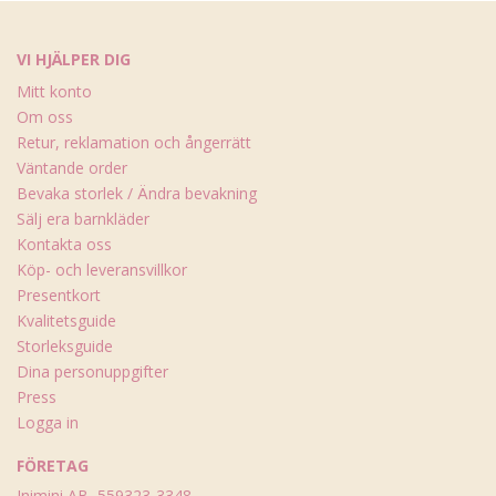
VI HJÄLPER DIG
Mitt konto
Om oss
Retur, reklamation och ångerrätt
Väntande order
Bevaka storlek / Ändra bevakning
Sälj era barnkläder
Kontakta oss
Köp- och leveransvillkor
Presentkort
Kvalitetsguide
Storleksguide
Dina personuppgifter
Press
Logga in
FÖRETAG
Inimini AB, 559323-3348