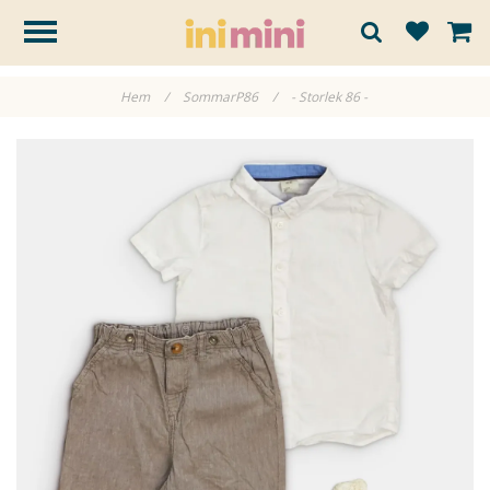
Hem
/
SommarP86
/
- Storlek 86 -