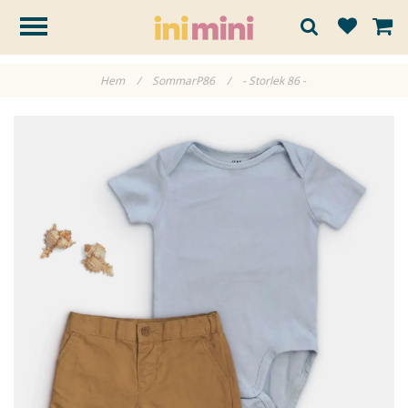
Hem
/
SommarP86
/
- Storlek 86 -