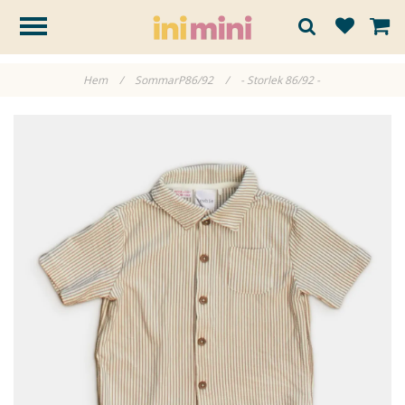
Hem
/
SommarP86/92
/
- Storlek 86/92 -