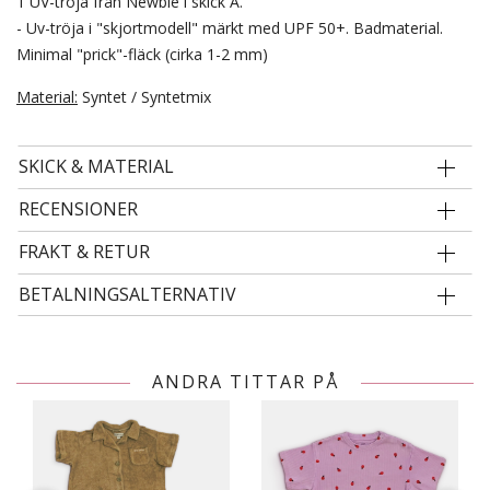
1 UV-tröja från Newbie i skick A.
- Uv-tröja i "skjortmodell" märkt med UPF 50+. Badmaterial.
Minimal "prick"-fläck (cirka 1-2 mm)
Material:
Syntet / Syntetmix
SKICK & MATERIAL
RECENSIONER
FRAKT & RETUR
BETALNINGSALTERNATIV
ANDRA TITTAR PÅ