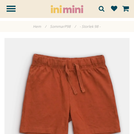
Hem
/
SommarP98
/
- Storlek 98 -