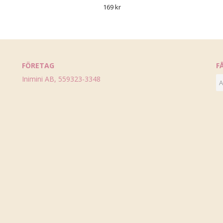
169 kr
FÖRETAG
F
Inimini AB, 559323-3348