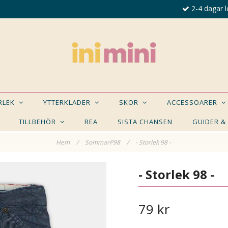
2-4 dagar l
ORLEK
YTTERKLÄDER
SKOR
ACCESSOARER
TILLBEHÖR
REA
SISTA CHANSEN
GUIDER &
Hem
/
SommarP98
/
- Storlek 98 -
E NÅGON AV DESSA PRODUKTER KAN INTRESSER
- Storlek 98 -
79 kr