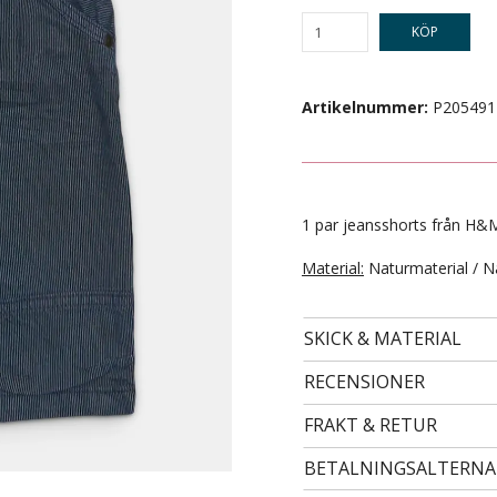
KÖP
Artikelnummer:
P205491
1 par jeansshorts från H&M 
Material:
Naturmaterial / N
- STORLEK 29 -
89 kr
SKICK & MATERIAL
RECENSIONER
FRAKT & RETUR
BETALNINGSALTERNA