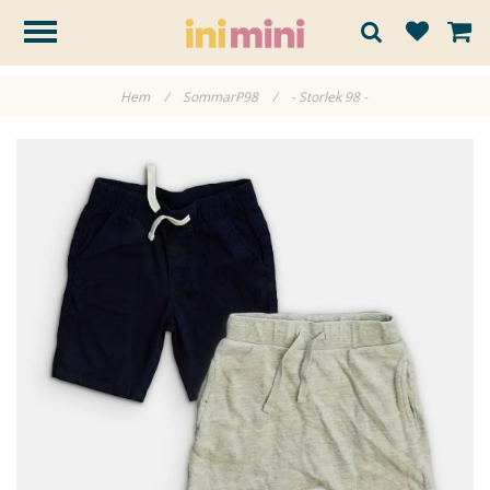
Hem
/
SommarP98
/
- Storlek 98 -