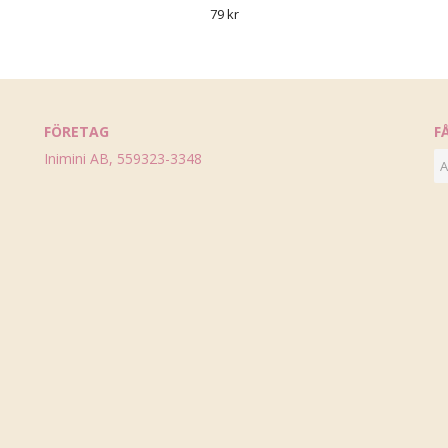
79 kr
FÖRETAG
F
Inimini AB, 559323-3348