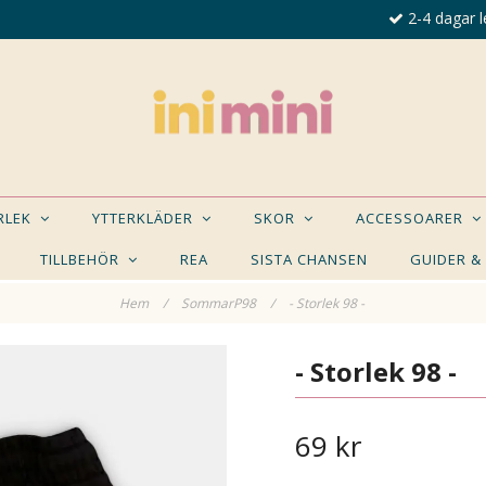
2-4 dagar l
ORLEK
YTTERKLÄDER
SKOR
ACCESSOARER
TILLBEHÖR
REA
SISTA CHANSEN
GUIDER &
Hem
/
SommarP98
/
- Storlek 98 -
E NÅGON AV DESSA PRODUKTER KAN INTRESSER
- Storlek 98 -
69 kr