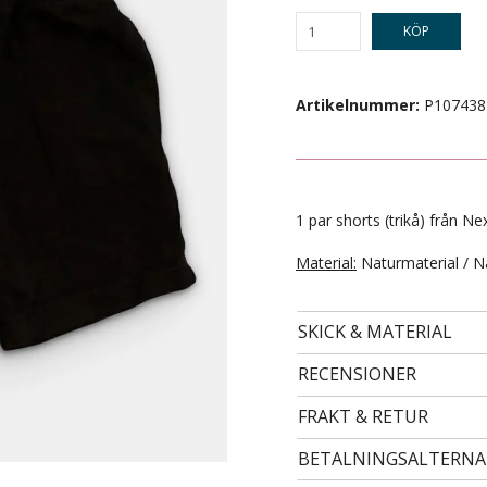
KÖP
Artikelnummer:
P107438
1 par shorts (trikå) från Nex
Material:
Naturmaterial / N
- STORLEK 122/128 -
99 kr
SKICK & MATERIAL
RECENSIONER
FRAKT & RETUR
BETALNINGSALTERNA