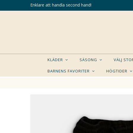
Enklare att handla second hand!
KLÄDER
SÄSONG
VÄLJ ST
BARNENS FAVORITER
HÖGTIDER
KANSK