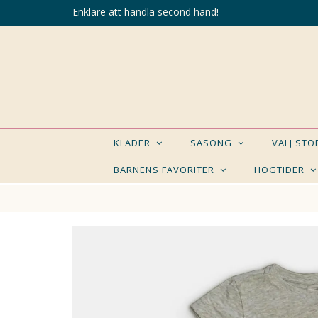
Enklare att handla second hand!
KLÄDER
SÄSONG
VÄLJ ST
BARNENS FAVORITER
HÖGTIDER
KANSK