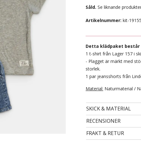
Såld.
Se liknande produkter
Artikelnummer:
kit-1915
Detta klädpaket består 
1 t-shirt från Lager 157 i sk
- Plagget är märkt med stö
storlek.
1 par jeansshorts från Linde
- STORLEK 134/140 -
Material:
Naturmaterial / N
49 kr
SKICK & MATERIAL
RECENSIONER
FRAKT & RETUR