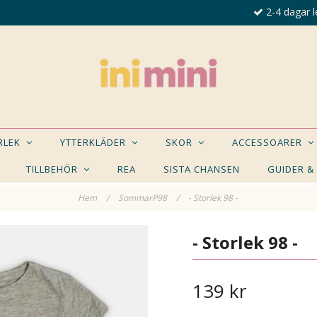
2-4 dagar l
ORLEK
YTTERKLÄDER
SKOR
ACCESSOARER
TILLBEHÖR
REA
SISTA CHANSEN
GUIDER &
Hem
/
SommarP98
/
- Storlek 98 -
E NÅGON AV DESSA PRODUKTER KAN INTRESSER
- Storlek 98 -
139 kr