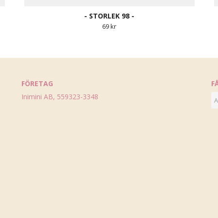
- STORLEK 98 -
69 kr
FÖRETAG
F
Inimini AB, 559323-3348