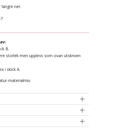
 längre ner.
57
av:
ick B.
rre storlek men upplevs som ovan utskriven
x i skick A.
atur-materialmix.