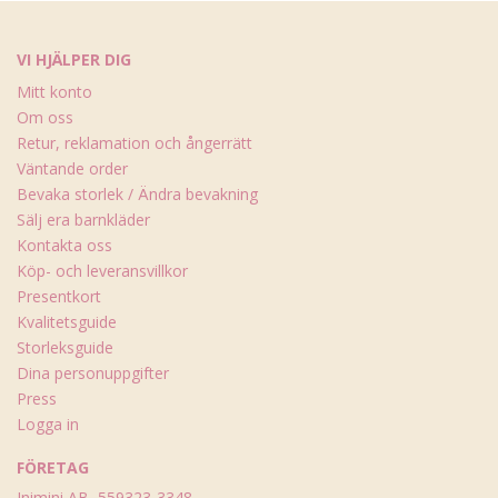
VI HJÄLPER DIG
Mitt konto
Om oss
Retur, reklamation och ångerrätt
Väntande order
Bevaka storlek / Ändra bevakning
Sälj era barnkläder
Kontakta oss
Köp- och leveransvillkor
Presentkort
Kvalitetsguide
Storleksguide
Dina personuppgifter
Press
Logga in
FÖRETAG
Inimini AB, 559323-3348