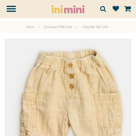
Hem
/
SommarP98/104
/
- Storlek 98/104 -