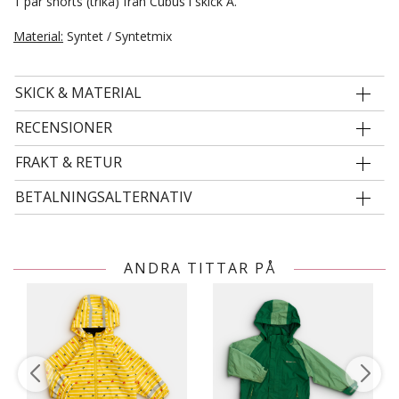
1 par shorts (trikå) från Cubus i skick A.
Material:
Syntet / Syntetmix
SKICK & MATERIAL
RECENSIONER
FRAKT & RETUR
BETALNINGSALTERNATIV
ANDRA TITTAR PÅ