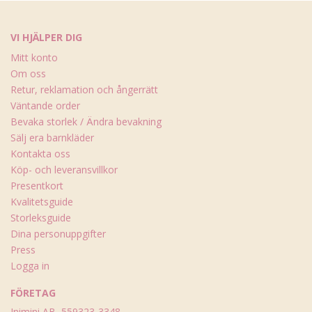
VI HJÄLPER DIG
Mitt konto
Om oss
Retur, reklamation och ångerrätt
Väntande order
Bevaka storlek / Ändra bevakning
Sälj era barnkläder
Kontakta oss
Köp- och leveransvillkor
Presentkort
Kvalitetsguide
Storleksguide
Dina personuppgifter
Press
Logga in
FÖRETAG
Inimini AB, 559323-3348