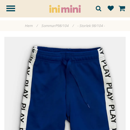
Hem
/
SommarP98/104
/
- Storlek 98/104 -