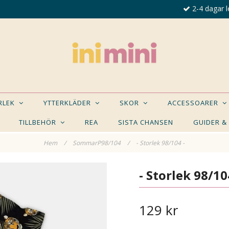
2-4 dagar l
ORLEK
YTTERKLÄDER
SKOR
ACCESSOARER
TILLBEHÖR
REA
SISTA CHANSEN
GUIDER &
Hem
/
SommarP98/104
/
- Storlek 98/104 -
E NÅGON AV DESSA PRODUKTER KAN INTRESSER
- Storlek 98/10
129 kr