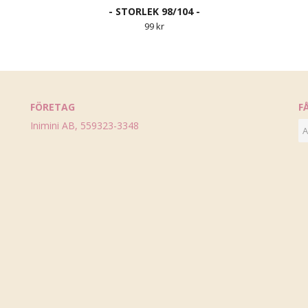
- STORLEK 98/104 -
99 kr
FÖRETAG
F
Inimini AB, 559323-3348