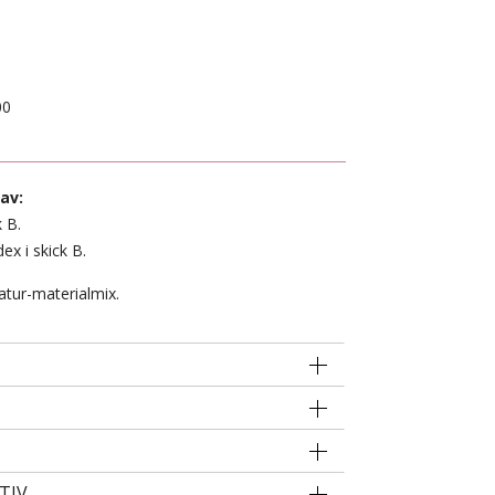
00
av:
k B.
dex i skick B.
atur-materialmix.
TIV