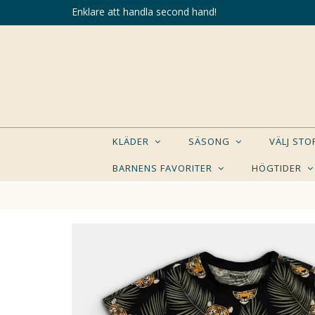
Enklare att handla second hand!
KLÄDER
SÄSONG
VÄLJ ST
BARNENS FAVORITER
HÖGTIDER
KANSK