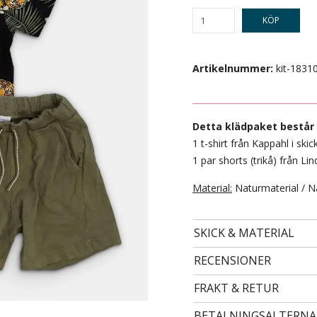
KÖP
Artikelnummer:
kit-1831
Detta klädpaket består 
1 t-shirt från Kappahl i skic
1 par shorts (trikå) från Lin
Material:
Naturmaterial / N
- STORLEK 122/128 -
99 kr
SKICK & MATERIAL
RECENSIONER
FRAKT & RETUR
BETALNINGSALTERNA