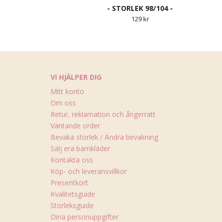
- STORLEK 98/104 -
129 kr
VI HJÄLPER DIG
Mitt konto
Om oss
Retur, reklamation och ångerrätt
Väntande order
Bevaka storlek / Ändra bevakning
Sälj era barnkläder
Kontakta oss
Köp- och leveransvillkor
Presentkort
Kvalitetsguide
Storleksguide
Dina personuppgifter