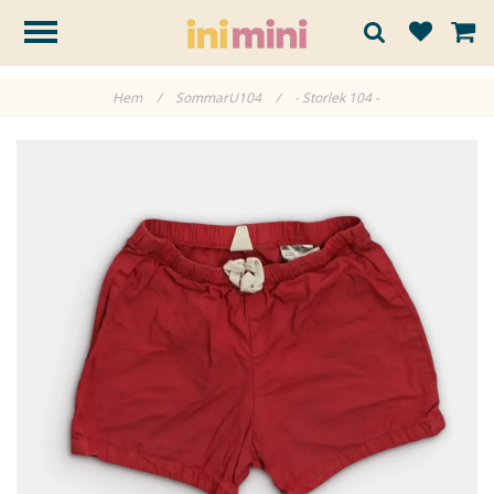
Hem
/
SommarU104
/
- Storlek 104 -