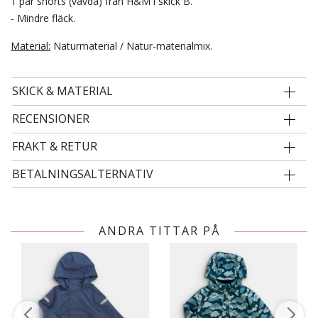
1 par shorts (vävda) från H&M i skick B.
- Mindre fläck.
Material:
Naturmaterial / Natur-materialmix.
SKICK & MATERIAL
RECENSIONER
FRAKT & RETUR
BETALNINGSALTERNATIV
ANDRA TITTAR PÅ