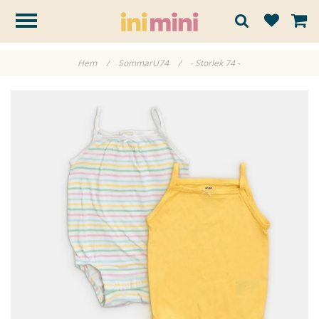
Hem
/
SommarU74
/
- Storlek 74 -