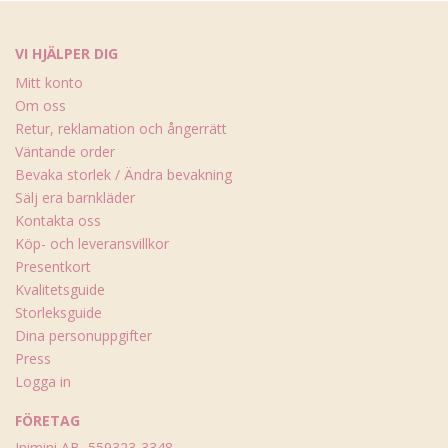
VI HJÄLPER DIG
Mitt konto
Om oss
Retur, reklamation och ångerrätt
Väntande order
Bevaka storlek / Ändra bevakning
Sälj era barnkläder
Kontakta oss
Köp- och leveransvillkor
Presentkort
Kvalitetsguide
Storleksguide
Dina personuppgifter
Press
Logga in
FÖRETAG
Inimini AB, 559323-3348