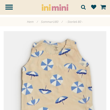
Hem
/
SommarU80
/
- Storlek 80 -