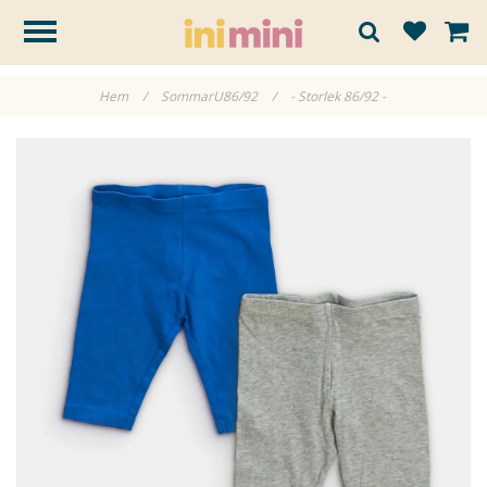
Hem
/
SommarU86/92
/
- Storlek 86/92 -