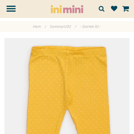
Hem
/
SommarU92
/
- Storlek 92 -