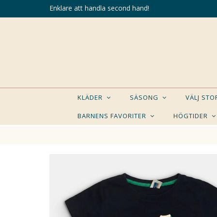
Enklare att handla second hand!
KLÄDER
SÄSONG
VÄLJ ST
BARNENS FAVORITER
HÖGTIDER
KANSK