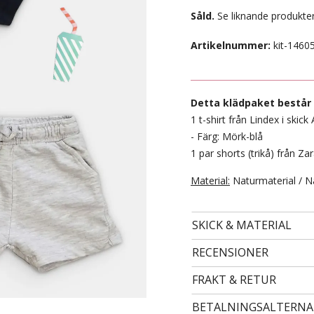
Såld.
Se liknande produkter
Artikelnummer:
kit-1460
Detta klädpaket består 
1 t-shirt från Lindex i skick 
- Färg: Mörk-blå
1 par shorts (trikå) från Zar
Material:
Naturmaterial / N
- STORLEK 24 -
99 kr
SKICK & MATERIAL
RECENSIONER
FRAKT & RETUR
BETALNINGSALTERNA