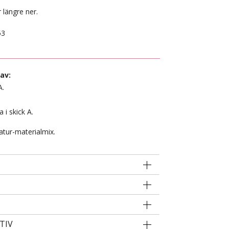
 längre ner.
53
av:
A.
a i skick A.
atur-materialmix.
TIV