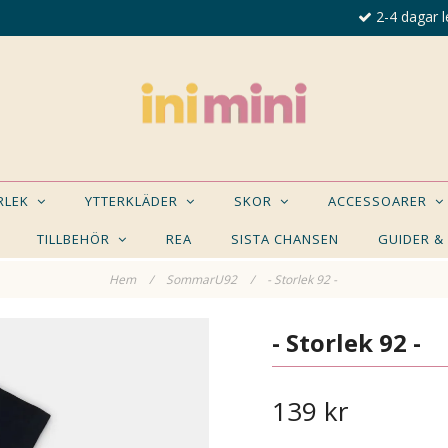
2-4 dagar l
ORLEK
YTTERKLÄDER
SKOR
ACCESSOARER
TILLBEHÖR
REA
SISTA CHANSEN
GUIDER &
Hem
/
SommarU92
/
- Storlek 92 -
E NÅGON AV DESSA PRODUKTER KAN INTRESSER
- Storlek 92 -
139 kr