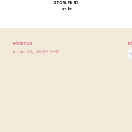
- STORLEK 92 -
169 kr
FÖRETAG
F
Inimini AB, 559323-3348