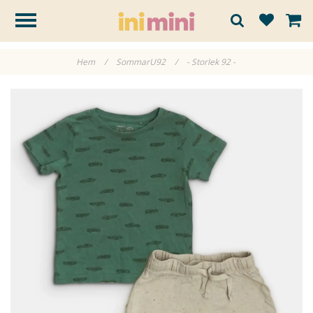
Hem
/
SommarU92
/
- Storlek 92 -