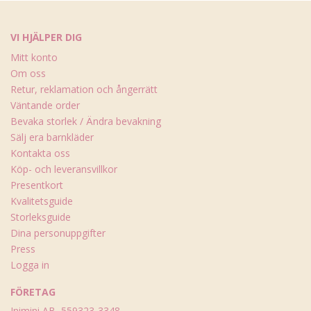
VI HJÄLPER DIG
Mitt konto
Om oss
Retur, reklamation och ångerrätt
Väntande order
Bevaka storlek / Ändra bevakning
Sälj era barnkläder
Kontakta oss
Köp- och leveransvillkor
Presentkort
Kvalitetsguide
Storleksguide
Dina personuppgifter
Press
Logga in
FÖRETAG
Inimini AB, 559323-3348