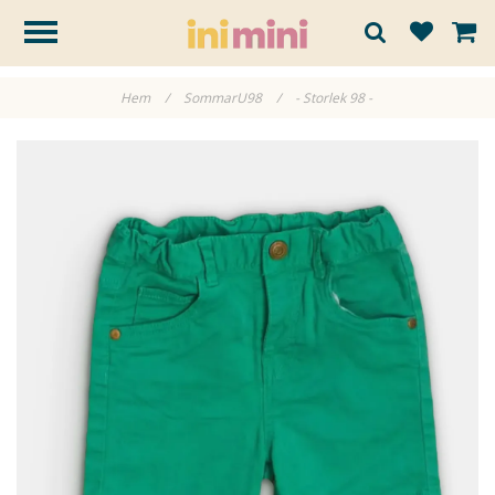
Hem
/
SommarU98
/
- Storlek 98 -