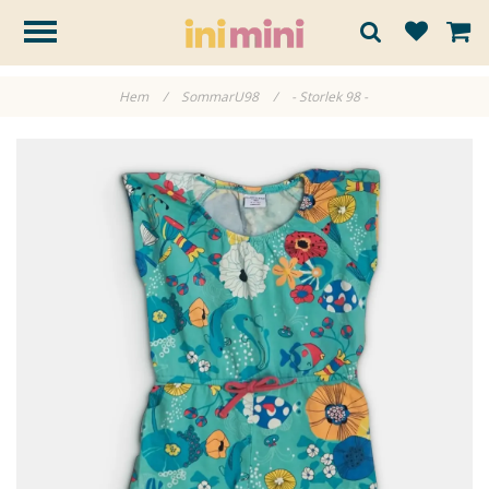
Hem
/
SommarU98
/
- Storlek 98 -