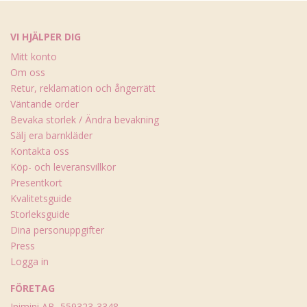
VI HJÄLPER DIG
Mitt konto
Om oss
Retur, reklamation och ångerrätt
Väntande order
Bevaka storlek / Ändra bevakning
Sälj era barnkläder
Kontakta oss
Köp- och leveransvillkor
Presentkort
Kvalitetsguide
Storleksguide
Dina personuppgifter
Press
Logga in
FÖRETAG
Inimini AB, 559323-3348