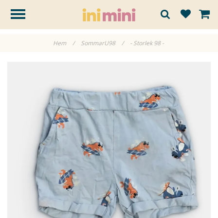
Hem
/
SommarU98
/
- Storlek 98 -