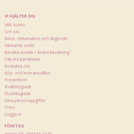
VI HJÄLPER DIG
Mitt konto
Om oss
Retur, reklamation och ångerrätt
Väntande order
Bevaka storlek / Ändra bevakning
Sälj era barnkläder
Kontakta oss
Köp- och leveransvillkor
Presentkort
Kvalitetsguide
Storleksguide
Dina personuppgifter
Press
Logga in
FÖRETAG
Inimini AB, 559323-3348