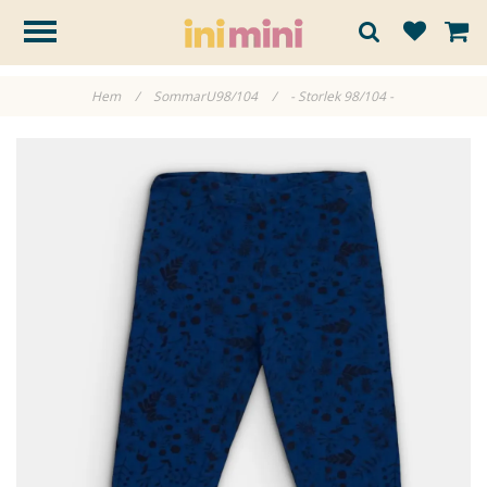
Hem
/
SommarU98/104
/
- Storlek 98/104 -