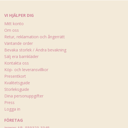
VI HJÄLPER DIG
Mitt konto
Om oss
Retur, reklamation och ångerrätt
Väntande order
Bevaka storlek / Ändra bevakning
Sälj era barnkläder
Kontakta oss
Köp- och leveransvillkor
Presentkort
Kvalitetsguide
Storleksguide
Dina personuppgifter
Press
Logga in
FÖRETAG
Inimini AB, 559323-3348