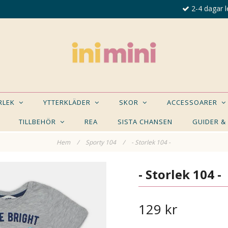
2-4 dagar l
ORLEK
YTTERKLÄDER
SKOR
ACCESSOARER
TILLBEHÖR
REA
SISTA CHANSEN
GUIDER &
Hem
/
Sporty 104
/
- Storlek 104 -
E NÅGON AV DESSA PRODUKTER KAN INTRESSER
- Storlek 104 -
129 kr