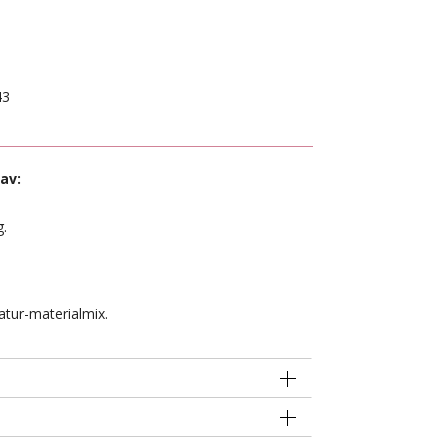
43
av:
g.
atur-materialmix.