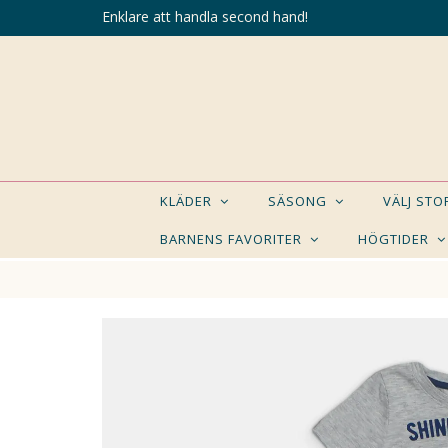
Enklare att handla second hand!
KLÄDER
SÄSONG
VÄLJ ST
BARNENS FAVORITER
HÖGTIDER
KANSK