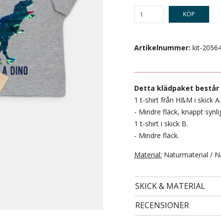
KÖP
Artikelnummer:
kit-2056
Detta klädpaket består 
1 t-shirt från H&M i skick A.
- Mindre fläck, knappt synli
1 t-shirt i skick B.
- Mindre fläck.
- STORLEK 110/116 -
89 kr
Material:
Naturmaterial / N
SKICK & MATERIAL
RECENSIONER