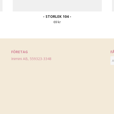
- STORLEK 104 -
69 kr
FÖRETAG
F
Inimini AB, 559323-3348