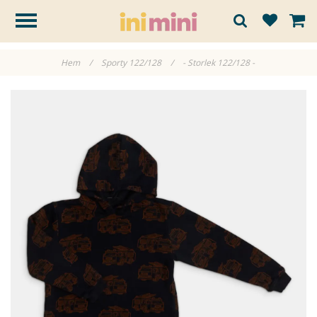
Hem
/
Sporty 122/128
/
- Storlek 122/128 -