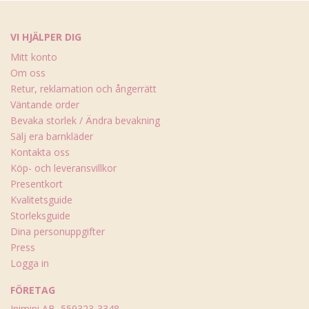
VI HJÄLPER DIG
Mitt konto
Om oss
Retur, reklamation och ångerrätt
Väntande order
Bevaka storlek / Ändra bevakning
Sälj era barnkläder
Kontakta oss
Köp- och leveransvillkor
Presentkort
Kvalitetsguide
Storleksguide
Dina personuppgifter
Press
Logga in
FÖRETAG
Inimini AB, 559323-3348