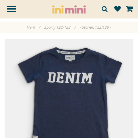
Hem
/
Sporty 122/128
/
- Storlek 122/128 -