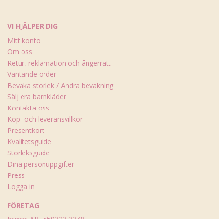
VI HJÄLPER DIG
Mitt konto
Om oss
Retur, reklamation och ångerrätt
Väntande order
Bevaka storlek / Ändra bevakning
Sälj era barnkläder
Kontakta oss
Köp- och leveransvillkor
Presentkort
Kvalitetsguide
Storleksguide
Dina personuppgifter
Press
Logga in
FÖRETAG
Inimini AB, 559323-3348