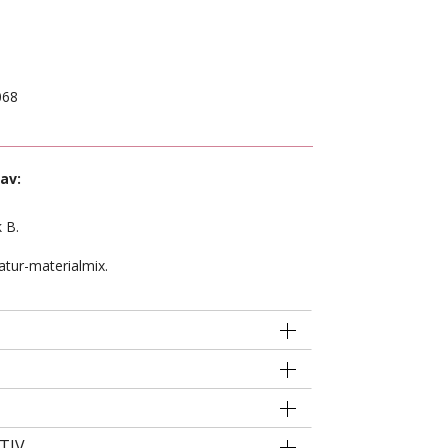
068
av:
.
k B.
atur-materialmix.
TIV