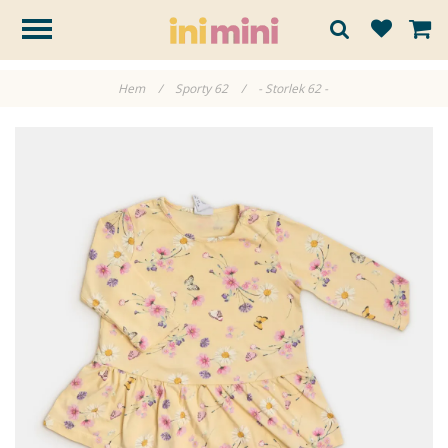
Hem
/
Sporty 62
/
- Storlek 62 -