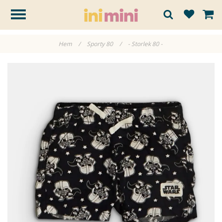
Hem
/
Sporty 80
/
- Storlek 80 -