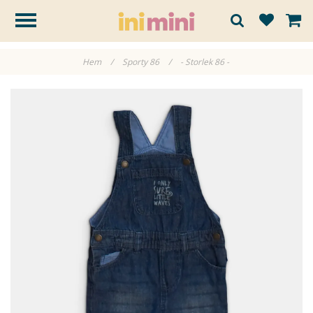
Hem
/
Sporty 86
/
- Storlek 86 -