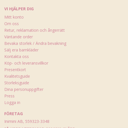
VI HJÄLPER DIG
Mitt konto
Om oss
Retur, reklamation och ångerrätt
Väntande order
Bevaka storlek / Ändra bevakning
Sälj era barnkläder
Kontakta oss
Köp- och leveransvillkor
Presentkort
Kvalitetsguide
Storleksguide
Dina personuppgifter
Press
Logga in
FÖRETAG
Inimini AB, 559323-3348