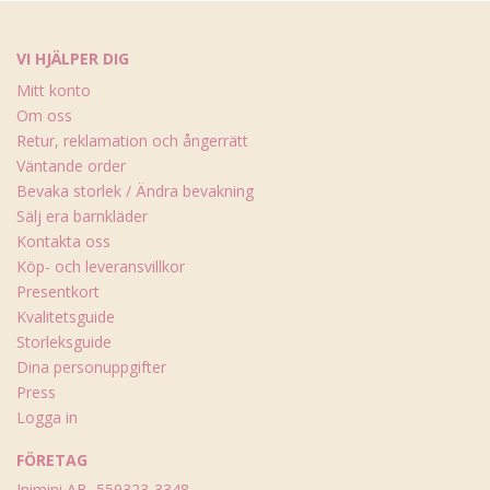
VI HJÄLPER DIG
Mitt konto
Om oss
Retur, reklamation och ångerrätt
Väntande order
Bevaka storlek / Ändra bevakning
Sälj era barnkläder
Kontakta oss
Köp- och leveransvillkor
Presentkort
Kvalitetsguide
Storleksguide
Dina personuppgifter
Press
Logga in
FÖRETAG
Inimini AB, 559323-3348