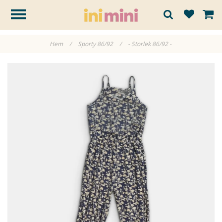
Hem
/
Sporty 86/92
/
- Storlek 86/92 -