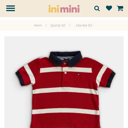
Hem
/
Sporty 92
/
- Storlek 92 -